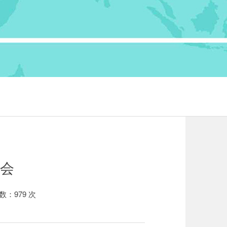
会
数：
979
次