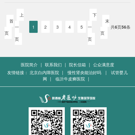
上
下
首
末
共
页
条
一
1
2
3
4
5
一
6
56
页
页
页
页
医院简介
|
联系我们
|
院长信箱
|
公众满意度
友情链接：
北京白内障医院
|
慢性肾炎能治好吗
|
试管婴儿
网
|
临沂牛皮癣医院
|